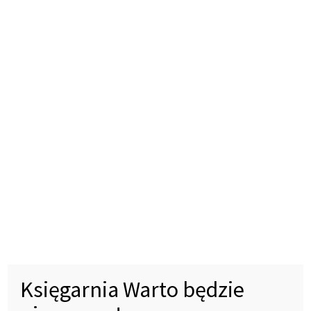
Zaproszenie na konfirmację – kwiat róż
8,00
zł
Warto
Dodaj do koszyka
Księgarnia Warto będzie