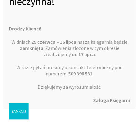
nieczynna!
Drodzy Klienci!
W dniach
29 czerwca – 16 lipca
nasza księgarnia będzie
Zaproszenie na konfirmację – wianek lilie
zamknięta
. Zamówienia złożone w tym okresie
8,00
zł
zrealizujemy
od 17 lipca
.
Warto
W razie pytań prosimy o kontakt telefoniczny pod
numerem:
509 398 531
.
Dodaj do koszyka
Dziękujemy za wyrozumiałość.
Załoga Księgarni
ZAMKNIJ