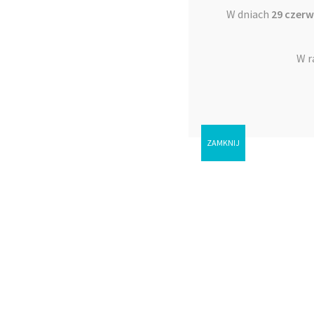
W dniach
29 czerw
W r
ZAMKNIJ