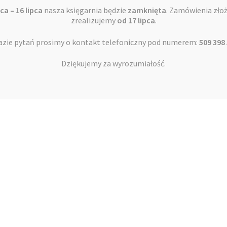
Rok wydania: 2020
ca – 16 lipca
nasza księgarnia będzie
zamknięta
. Zamówienia zło
Oprawa: miękka ze skrzydełkami
zrealizujemy
od 17 lipca
.
Liczba stron: 216
azie pytań prosimy o kontakt telefoniczny pod numerem:
509 398
Wymiary: 142×202 mm
Dziękujemy za wyrozumiałość.
Podobne produkty