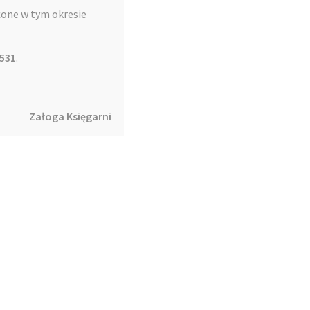
żone w tym okresie
 531
.
Załoga Księgarni