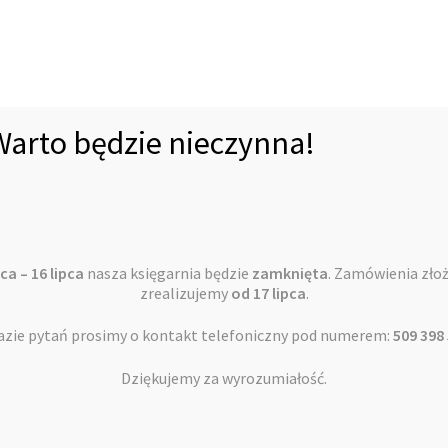
Markus Walerian podąża do Jerozolimy, by znaleźć Boga, w kt
spokojem stanęła na efeskiej arenie.
Porywająca akcja, wiarygodne sylwetki psychologiczne, sug
podobny do współczesnego świata – to wszystko złożyło się 
Warto będzie nieczynna!
wśród czytelników, jak i uznanie krytyków oraz prestiżowe n
ca – 16 lipca
nasza księgarnia będzie
zamknięta
. Zamówienia zło
Podobne produkty
zrealizujemy
od 17 lipca
.
azie pytań prosimy o kontakt telefoniczny pod numerem:
509 398
Dziękujemy za wyrozumiałość.