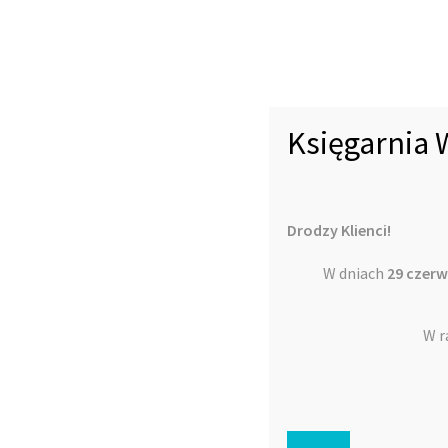
Księgarnia 
Drodzy Klienci!
W dniach
29 czerw
W r