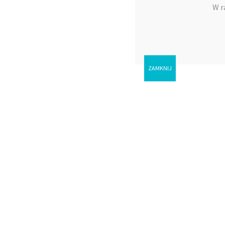
W r
Słuchaj i czekaj – Elke Werner
3,99
zł
Dodaj do koszyka
ZAMKNIJ