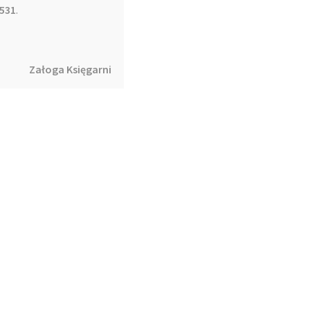
 531
.
Walka Izraela z Amalekitami – Tymoteusz Rabinek
3,99
zł
Załoga Księgarni
Dodaj do koszyka