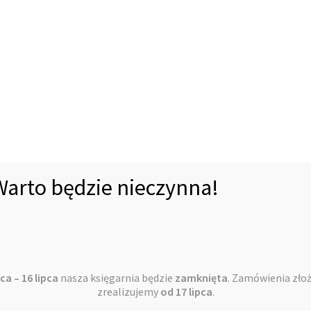
00:00
plików
dźwiękowych
Podobne produkty
Warto będzie nieczynna!
ca – 16 lipca
nasza księgarnia będzie
zamknięta
. Zamówienia zło
zrealizujemy
od 17 lipca
.