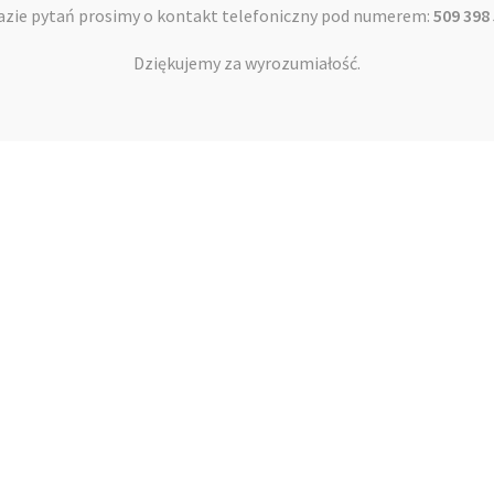
azie pytań prosimy o kontakt telefoniczny pod numerem:
509 398
Oddzieleni od Boga czy dla Boga? – ks. Tim Hinrichs
Dziękujemy za wyrozumiałość.
3,99
zł
Dodaj do koszyka