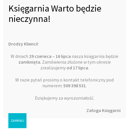
Księgarnia Warto będzie
nieczynna!
Drodzy Klienci!
W dniach
29 czerwca – 16 lipca
nasza księgarnia będzie
zamknięta
. Zamówienia złożone w tym okresie
zrealizujemy
od 17 lipca
.
W razie pytań prosimy o kontakt telefoniczny pod
numerem:
509 398 531
.
Dziękujemy za wyrozumiałość.
Ślimak, ślimak, pokaż rogi czyli Kościół wyrusza..
16,00
zł
Załoga Księgarni
George Verwer
ZAMKNIJ