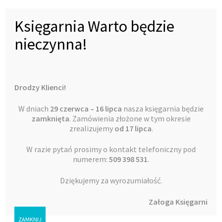
Księgarnia Warto będzie
Podobne produkty
nieczynna!
Drodzy Klienci!
W dniach
29 czerwca – 16 lipca
nasza księgarnia będzie
zamknięta
. Zamówienia złożone w tym okresie
zrealizujemy
od 17 lipca
.
W razie pytań prosimy o kontakt telefoniczny pod
numerem:
509 398 531
.
Dziękujemy za wyrozumiałość.
Załoga Księgarni
Listy do moich dzieci
ZAMKNIJ