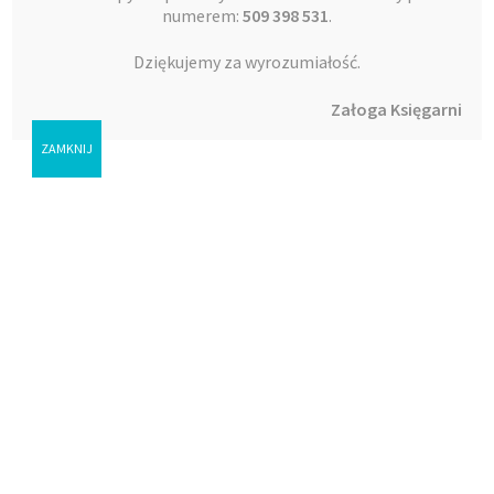
numerem:
509 398 531
.
Dziękujemy za wyrozumiałość.
Załoga Księgarni
ZAMKNIJ
Twój lud moim ludem
32,00
zł
Don Finto
Dodaj do koszyka